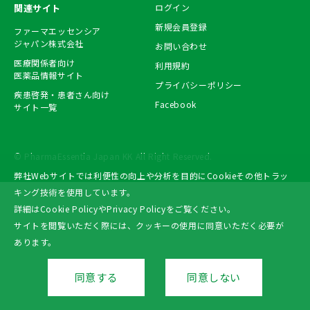
関連サイト
ログイン
新規会員登録
ファーマエッセンシア
ジャパン株式会社
お問い合わせ
医療関係者向け
利用規約
医薬品情報サイト
プライバシーポリシー
疾患啓発・患者さん向け
Facebook
サイト一覧
© PharmaEssentia Japan KK All Right Reserved.
弊社Webサイトでは利便性の向上や分析を目的にCookieその他トラッ
キング技術を使用しています。
詳細は
Cookie Policy
や
Privacy Policy
をご覧ください。
サイトを閲覧いただく際には、クッキーの使用に同意いただく必要が
あります。
同意する
同意しない