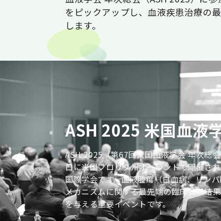
をピックアップし、血液疾患治療の
します。
ASH 2025 米国血
ASH 2025（第67回米国血液学会 年次総会
日に米国フロリダ州オーランドで開催され
国際学会です。血液腫瘍（白血病、リンパ
メカニズムに関する最先端の臨床試験結果
を与える重要イベントです。