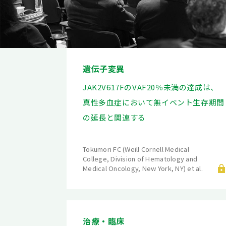
遺伝子変異
JAK2V617FのVAF20％未満の達成は、
真性多血症において無イベント生存期間
の延長と関連する
Tokumori FC (Weill Cornell Medical
College, Division of Hematology and
Medical Oncology, New York, NY) et al.
治療・臨床