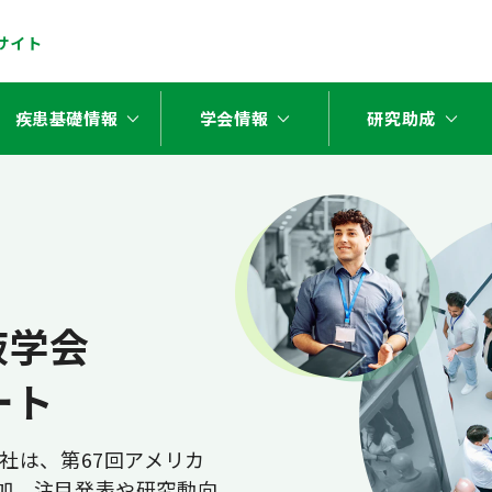
サイト
stat_minus_1
stat_minus_1
stat_minus_1
疾患基礎情報
学会情報
研究助成
血液学会
ート
社は、第67回アメリカ
に参加。注目発表や研究動向