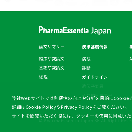
論文サマリー
疾患基礎情報
臨床研究論文
病態
基礎研究論文
診断
総説
ガイドライン
遺伝子変異
その他疾患情報
弊社Webサイトでは利便性の向上や分析を目的にCooki
詳細は
Cookie Policy
や
Privacy Policy
をご覧ください。
サイトを閲覧いただく際には、クッキーの使用に同意いた
© PharmaEssentia Japan KK All Right Rese