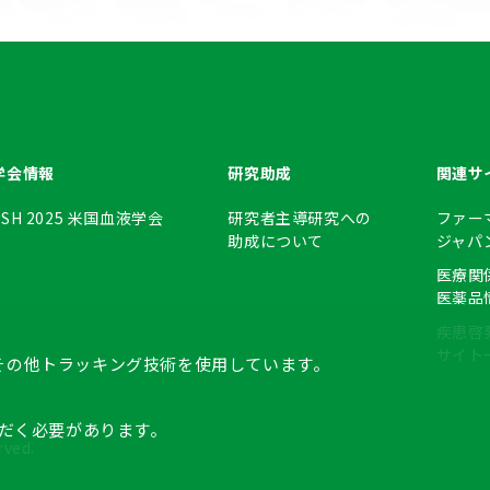
学会情報
研究助成
関連サ
ASH 2025
米国血液学会
研究者主導研究への
ファー
助成について
ジャパ
医療関
医薬品
疾患啓
サイト
eその他トラッキング技術を使用しています。
だく必要があります。
rved.