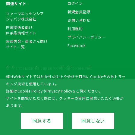
関連サイト
ログイン
新規会員登録
ファーマエッセンシア
ジャパン株式会社
お問い合わせ
医療関係者向け
利用規約
医薬品情報サイト
プライバシーポリシー
疾患啓発・患者さん向け
Facebook
サイト一覧
© PharmaEssentia Japan KK All Right Reserved.
弊社Webサイトでは利便性の向上や分析を目的にCookieその他トラッ
キング技術を使用しています。
詳細は
Cookie Policy
や
Privacy Policy
をご覧ください。
サイトを閲覧いただく際には、クッキーの使用に同意いただく必要が
あります。
同意する
同意しない