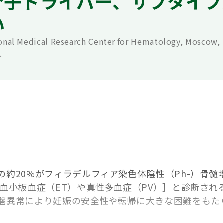
分子ドライバー、サブタイプ
い
onal Medical Research Center for Hematology, Moscow, 
.
の約20%がフィラデルフィア染色体陰性（Ph-）骨髄
性血小板血症（ET）や真性多血症（PV）］と診断され
盤異常により妊娠の安全性や転帰に大きな困難をもた