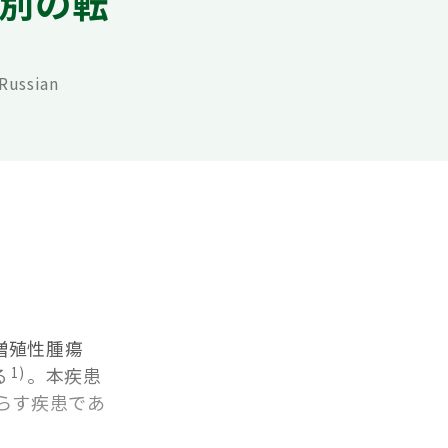
別の転
Russian
増殖性腫瘍
る
。本疾患
1)
らす疾患であ