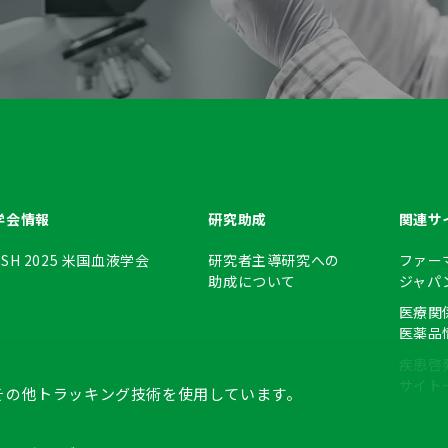
学会情報
研究助成
関連サ
ASH 2025
米国血液学会
研究者主導研究への
ファー
助成について
ジャパ
医療関
医薬品
疾患啓
サイト
eその他トラッキング技術を使用しています。