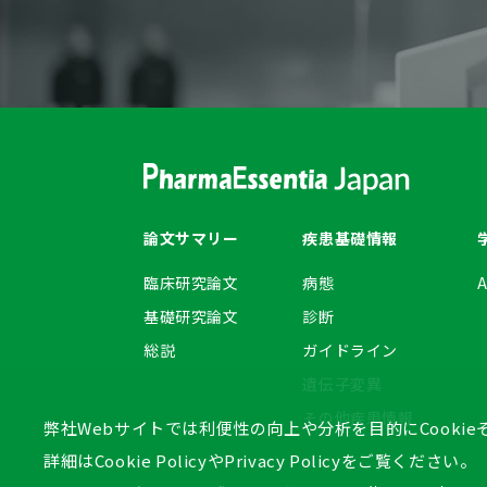
論文サマリー
疾患基礎情報
臨床研究論文
病態
基礎研究論文
診断
総説
ガイドライン
遺伝子変異
その他疾患情報
弊社Webサイトでは利便性の向上や分析を目的にCooki
詳細は
Cookie Policy
や
Privacy Policy
をご覧ください。