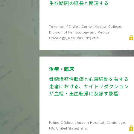
生存期間の延長と関連する
Tokumori FC (Weill Cornell Medical College,
Division of Hematology and Medical
Oncology, New York, NY) et al.
治療・臨床
骨髄増殖性腫瘍と心房細動を有する
患者における、サイトリダクション
が血栓・出血転帰に及ぼす影響
Patino C (Mount Auburn Hospital, Cambridge,
MA, United States) et al.