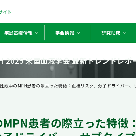
サイト
stat_minus_1
stat_minus_1
stat_minus_1
疾患基礎情報
学会情報
研究助成
SH 2025 米国血液学会
最新トレンドレポ
妊娠中のMPN患者の際立った特徴：血栓リスク、分子ドライバー、
のMPN患者の際立った特徴