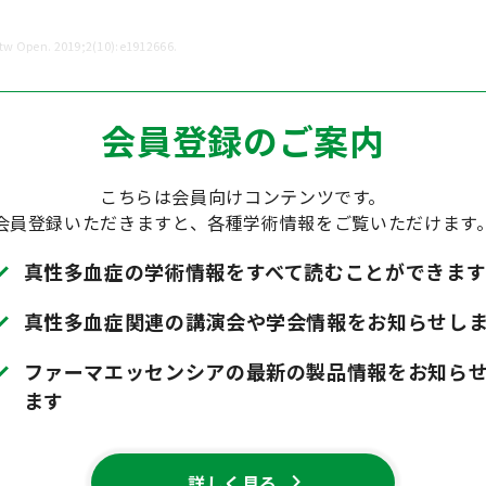
etw Open. 2019;2(10):e1912666.
会員登録のご案内
こちらは会員向けコンテンツです。
会員登録いただきますと、各種学術情報をご覧いただけます
ck
真性多血症の学術情報をすべて読むことができま
ck
真性多血症関連の講演会や学会情報をお知らせし
ck
ファーマエッセンシアの最新の製品情報をお知ら
ます
chevron_right
詳しく見る