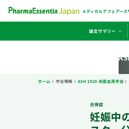
メディカル
アフェアーズ
stat_minus_1
論文サマリー
A
ホーム
学会情報
ASH 2025 米国血液学会
合併症
妊娠中