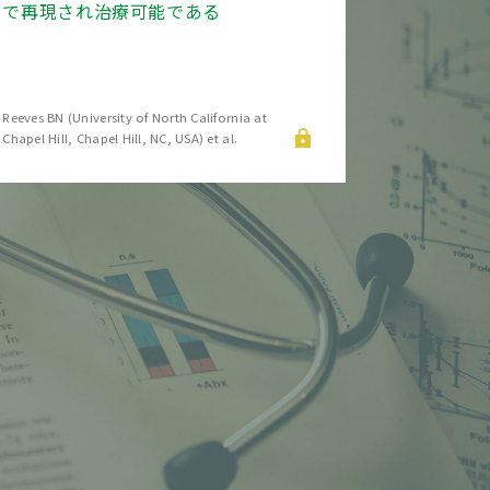
で再現され治療可能である
Reeves BN (University of North California at
Chapel Hill, Chapel Hill, NC, USA) et al.