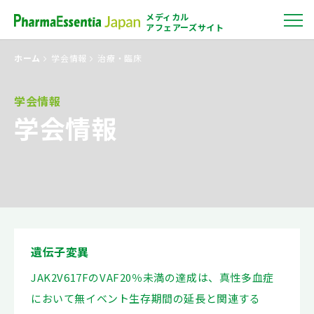
menu
メディカル
アフェアーズサイト
ホーム
学会情報
治療・臨床
学会情報
学会情報
遺伝子変異
JAK2V617FのVAF20％未満の達成は、真性多血症
において無イベント生存期間の延長と関連する