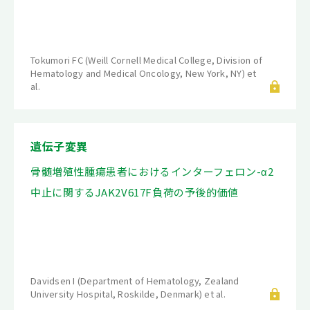
Tokumori FC (Weill Cornell Medical College, Division of
Hematology and Medical Oncology, New York, NY) et
al.
遺伝子変異
骨髄増殖性腫瘍患者におけるインターフェロン-α2
中止に関するJAK2V617F負荷の予後的価値
Davidsen I (Department of Hematology, Zealand
University Hospital, Roskilde, Denmark) et al.